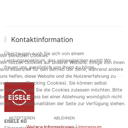
Kontaktinformation
Überzeugen auch Sie sich von einem
Wir benutzen Cookies
Leistungsspektrum, das seinesgleichen sucht! Wir
Wir nutzen Cookies auf unserer Website. Einige von ihnen
freuen uns, persönlich von Ihnen zu hören.
sind essenziell für den Betrieb der Seite, während andere
uns helfen, diese Website und die Nutzererfahrung zu
verbessern (Tracking Cookies). Sie können selbst
entscheiden, ob Sie die Cookies zulassen möchten. Bitte
beachten Sie, dass bei einer Ablehnung womöglich nicht
mehr alle Funktionalitäten der Seite zur Verfügung stehen.
AKZEPTIEREN
ABLEHNEN
EISELE KG
Weitere Informationen
|
Impressum