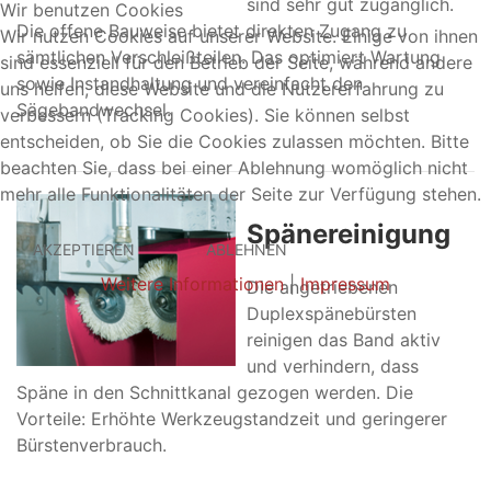
sind sehr gut zugänglich.
Wir benutzen Cookies
Die offene Bauweise bietet direkten Zugang zu
Wir nutzen Cookies auf unserer Website. Einige von ihnen
sämtlichen Verschleißteilen. Das optimiert Wartung
sind essenziell für den Betrieb der Seite, während andere
sowie Instandhaltung und vereinfacht den
uns helfen, diese Website und die Nutzererfahrung zu
Sägebandwechsel.
verbessern (Tracking Cookies). Sie können selbst
entscheiden, ob Sie die Cookies zulassen möchten. Bitte
beachten Sie, dass bei einer Ablehnung womöglich nicht
mehr alle Funktionalitäten der Seite zur Verfügung stehen.
Spänereinigung
AKZEPTIEREN
ABLEHNEN
Weitere Informationen
|
Impressum
Die angetriebenen
Duplexspänebürsten
reinigen das Band aktiv
und verhindern, dass
Späne in den Schnittkanal gezogen werden. Die
Vorteile: Erhöhte Werkzeugstandzeit und geringerer
Bürstenverbrauch.