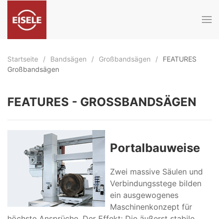
Zum Hauptinhalt springen
Startseite
Bandsägen
Großbandsägen
FEATURES
Großbandsägen
FEATURES - GROSSBANDSÄGEN
Portalbauweise
Zwei massive Säulen und
Verbindungsstege bilden
ein ausgewogenes
Maschinenkonzept für
höchste Ansprüche. Der Effekt: Die äußerst stabile