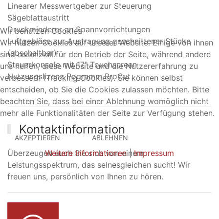
Linearer Messwertgeber zur Steuerung
Sägeblattaustritt
Druckminderer an Spannvorrichtungen
Wir benutzen Cookies
Luftgebläse zur Austragung geschnittener Stücke
Wir nutzen Cookies auf unserer Website. Einige von ihnen
(abschaltbar)
sind essenziell für den Betrieb der Seite, während andere
Steuerkonsole mit 17" Touchscreen
uns helfen, diese Website und die Nutzererfahrung zu
Nutzungslizenz Pogramm ProCut
verbessern (Tracking Cookies). Sie können selbst
entscheiden, ob Sie die Cookies zulassen möchten. Bitte
beachten Sie, dass bei einer Ablehnung womöglich nicht
mehr alle Funktionalitäten der Seite zur Verfügung stehen.
Kontaktinformation
AKZEPTIEREN
ABLEHNEN
Überzeugen auch Sie sich von einem
Weitere Informationen
|
Impressum
Leistungsspektrum, das seinesgleichen sucht! Wir
freuen uns, persönlich von Ihnen zu hören.