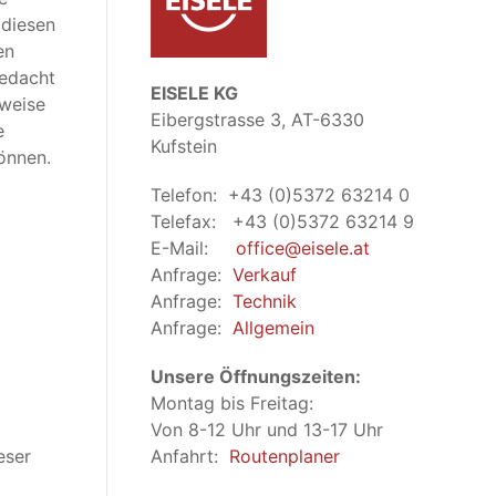
 diesen
en
bedacht
EISELE KG
nweise
Eibergstrasse 3, AT-6330
e
Kufstein
önnen.
Telefon: +43 (0)5372 63214 0
Telefax: +43 (0)5372 63214 9
E-Mail:
office@eisele.at
Anfrage:
Verkauf
Anfrage:
Technik
Anfrage:
Allgemein
Unsere Öffnungszeiten:
Montag bis Freitag:
Von 8-12 Uhr und 13-17 Uhr
eser
Anfahrt:
Routenplaner