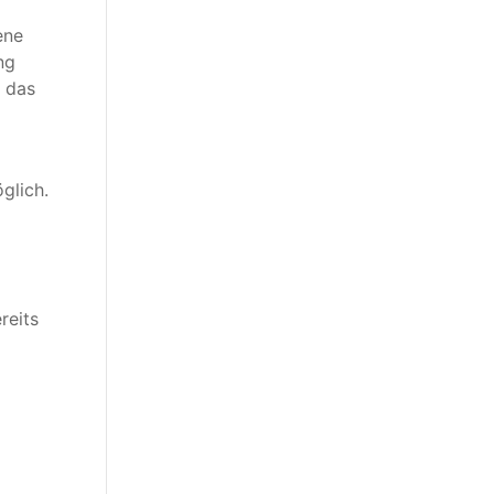
ene
ng
k das
glich.
reits