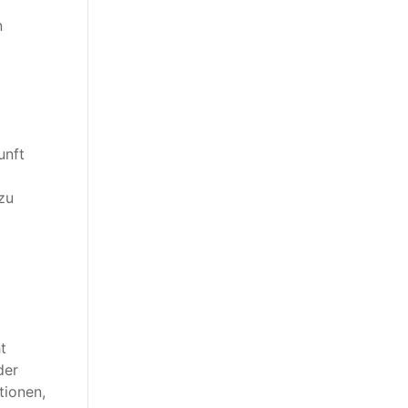
n
unft
zu
t
der
tionen,