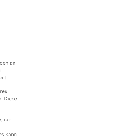
aden an
u
ert.
res
n. Diese
s nur
es kann