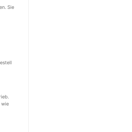
en. Sie
estell
ieb.
 wie