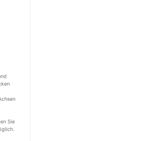
und
cken
 Achsen
en Sie
glich.