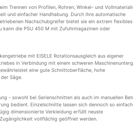
im Trennen von Profilen, Rohren, Winkel- und Vollmateriali
eit und einfacher Handhabung. Durch ihre automatische
riebenen Nachschubgreifer bietet sie ein extrem flexibles
u kann die PSU 450 M mit Zufuhrmagazinen oder
engetriebe mit EISELE Rotationsausgleich aus eigener
triebes in Verbindung mit einem schweren Maschinenunterg
währleistet eine gute Schnittoberfläche, hohe
 der Säge.
g - sowohl bei Serienschnitten als auch im manuellen Betr
ung bedient. Einzelschnitte lassen sich dennoch so einfach
gig dimensionierte Verkleidung erfüllt neuste
ugänglichkeit vollflächig geöffnet werden.