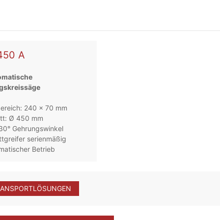
450 A
omatische
gskreissäge
bereich: 240 x 70 mm
tt: Ø 450 mm
 30° Gehrungswinkel
tgreifer serienmäßig
matischer Betrieb
RANSPORTLÖSUNGEN