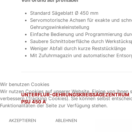
Von Grund auf profitabel
Standard Sägeblatt Ø 450 mm
Servomotorische Achsen für exakte und schne
Gehrungswinkeleinstellung
Einfache Bedienung und Programmierung durc
Saubere Schnittoberfläche durch Werkstücks
Weniger Abfall durch kurze Reststücklänge
Mit Zufuhrmagazin und automatischer Entsor
Wir benutzen Cookies
Wir nutzen Cookies auf unserer Website. Einige von ihnen s
UNTERFLUR-GEHRUNGSKREISSÄGEZENTRUM
verbessern (Tracking Cookies). Sie können selbst entschei
PSU 450 A
Funktionalitäten der Seite zur Verfügung stehen.
AKZEPTIEREN
ABLEHNEN