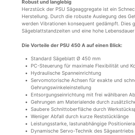
Robust und langlebig
Herzstück der PSU Sägeaggregate ist ein Schneck
Herstellung. Durch die robuste Auslegung des Ge
werden Vibrationen konsequent gedämpft. Dies ge
Sägeblattstandzeiten und eine hohe Lebensdauer
Die Vorteile der PSU 450 A auf einen Blick:
Standard Sägeblatt Ø 450 mm
PC-Steuerung für maximale Flexibilität und Ko
Hydraulische Spanneinrichtung
Servomotorische Achsen für exakte und schne
Gehrungswinkeleinstellung
Entsorgungseinrichtung mit frei wählbaren A
Gehrungen am Materialende durch zusätzliche
Saubere Schnittoberfläche durch Werkstücks
Weniger Abfall durch kurze Reststücklänge
Leistungsstarke, lastunabhängige Positionier
Dynamische Servo-Technik des Sägeantriebs f