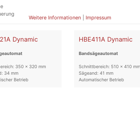
te
uerung
Weitere Informationen
|
Impressum
21A Dynamic
HBE411A Dynamic
geautomat
Bandsägeautomat
bereich: 350 x 320 mm
Schnittbereich: 510 x 410 m
d: 34 mm
Sägeand: 41 mm
ischer Betrieb
Automatischer Betrieb