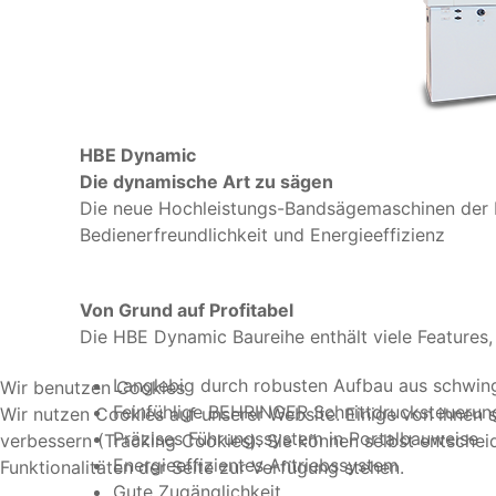
HBE Dynamic
Die dynamische Art zu sägen
Die neue Hochleistungs-Bandsägemaschinen der 
Bedienerfreundlichkeit und Energieeffizienz
Von Grund auf Profitabel
Die HBE Dynamic Baureihe enthält viele Features, 
Langlebig durch robusten Aufbau aus schw
Wir benutzen Cookies
Feinfühlige BEHRINGER Schnittdrucksteuerun
Wir nutzen Cookies auf unserer Website. Einige von ihnen s
Präzises Führungssystem in Portalbauweise
verbessern (Tracking Cookies). Sie können selbst entschei
Energieeffizientes Antriebssystem
Funktionalitäten der Seite zur Verfügung stehen.
Gute Zugänglichkeit