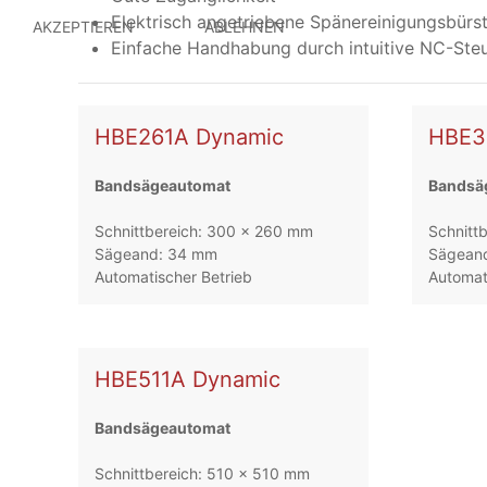
Elektrisch angetriebene Spänereinigungsbürs
AKZEPTIEREN
ABLEHNEN
Einfache Handhabung durch intuitive NC-Ste
HBE261A Dynamic
HBE3
Bandsägeautomat
Bandsä
Schnittbereich: 300 x 260 mm
Schnitt
Sägeand: 34 mm
Sägean
Automatischer Betrieb
Automat
HBE511A Dynamic
Bandsägeautomat
Schnittbereich: 510 x 510 mm