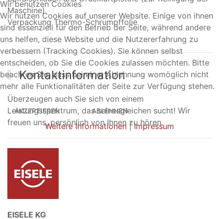
Wir benutzen Cookies
Maschine)
Wir nutzen Cookies auf unserer Website. Einige von ihnen
Verpackung Thermo-Schrumpffolie
sind essenziell für den Betrieb der Seite, während andere
uns helfen, diese Website und die Nutzererfahrung zu
verbessern (Tracking Cookies). Sie können selbst
entscheiden, ob Sie die Cookies zulassen möchten. Bitte
Kontaktinformation
beachten Sie, dass bei einer Ablehnung womöglich nicht
mehr alle Funktionalitäten der Seite zur Verfügung stehen.
Überzeugen auch Sie sich von einem
Leistungsspektrum, das seinesgleichen sucht! Wir
AKZEPTIEREN
ABLEHNEN
freuen uns, persönlich von Ihnen zu hören.
Weitere Informationen
|
Impressum
EISELE KG