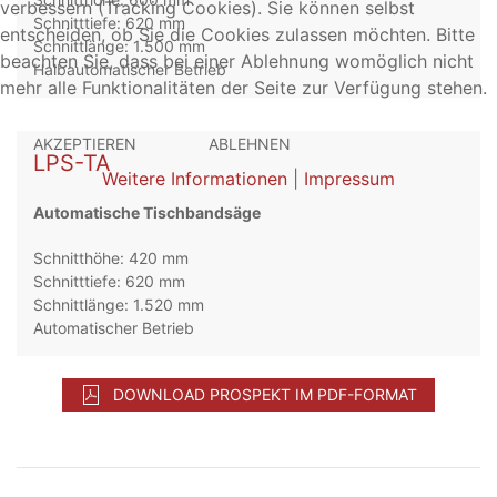
verbessern (Tracking Cookies). Sie können selbst
Schnitttiefe: 620 mm
entscheiden, ob Sie die Cookies zulassen möchten. Bitte
Schnittlänge: 1.500 mm
beachten Sie, dass bei einer Ablehnung womöglich nicht
Halbautomatischer Betrieb
mehr alle Funktionalitäten der Seite zur Verfügung stehen.
AKZEPTIEREN
ABLEHNEN
LPS-TA
Weitere Informationen
|
Impressum
Automatische Tischbandsäge
Schnitthöhe: 420 mm
Schnitttiefe: 620 mm
Schnittlänge: 1.520 mm
Automatischer Betrieb
DOWNLOAD PROSPEKT IM PDF-FORMAT