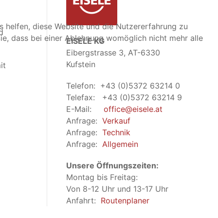
ns helfen, diese Website und die Nutzererfahrung zu
d
ie, dass bei einer Ablehnung womöglich nicht mehr alle
EISELE KG
Eibergstrasse 3, AT-6330
Kufstein
it
Telefon: +43 (0)5372 63214 0
Telefax: +43 (0)5372 63214 9
E-Mail:
office@eisele.at
Anfrage:
Verkauf
Anfrage:
Technik
Anfrage:
Allgemein
Unsere Öffnungszeiten:
Montag bis Freitag:
Von 8-12 Uhr und 13-17 Uhr
Anfahrt:
Routenplaner