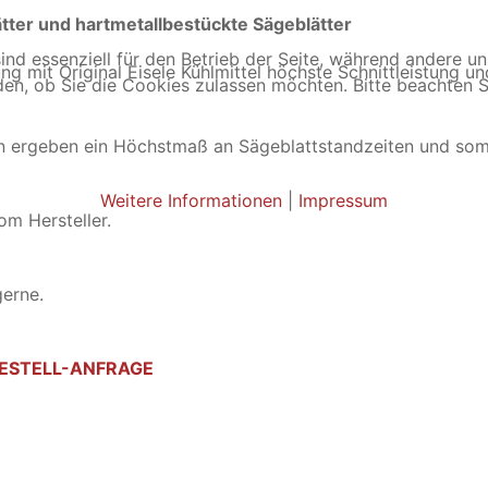
ätter und hartmetallbestückte Sägeblätter
ind essenziell für den Betrieb der Seite, während andere u
ung mit Original Eisele Kühlmittel höchste Schnittleistung un
den, ob Sie die Cookies zulassen möchten. Bitte beachten S
n ergeben ein Höchstmaß an Sägeblattstandzeiten und som
Weitere Informationen
|
Impressum
om Hersteller.
gerne.
ESTELL-ANFRAGE