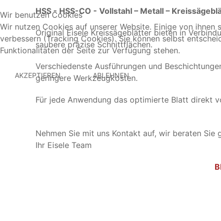
HSS - HSS-CO - Vollstahl – Metall – Kreissägebl
Wir benutzen Cookies
Wir nutzen Cookies auf unserer Website. Einige von ihnen s
Original Eisele Kreissägeblätter bieten in Verbind
verbessern (Tracking Cookies). Sie können selbst entschei
saubere präzise Schnittflächen.
Funktionalitäten der Seite zur Verfügung stehen.
Verschiedenste Ausführungen und Beschichtunge
AKZEPTIEREN
ABLEHNEN
geringere Werkzeugkosten.
Für jede Anwendung das optimierte Blatt direkt v
Nehmen Sie mit uns Kontakt auf, wir beraten Sie 
Ihr Eisele Team
B